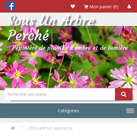
Mon panier (0)
Sous Un Arbre
Perché
Pépinière de plantes d'ombre et de lumière
Catégories
Chloranthus japonicus