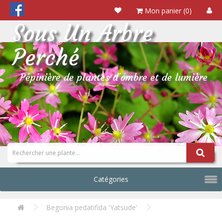
Mon panier (0)
Sous Un Arbre
Perché
Pépinière de plantes d'ombre et de lumière
Catégories
Begonia pedatifida 'Yatsude'