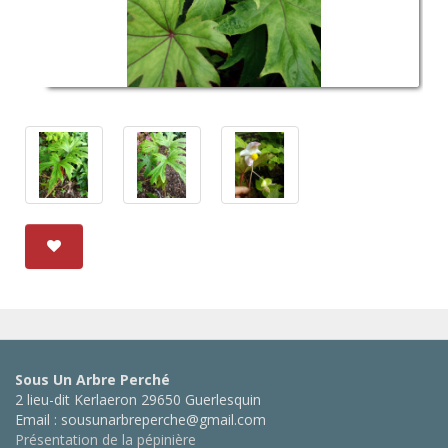
Sous Un Arbre Perché
2 lieu-dit Kerlaeron 29650 Guerlesquin
Email : sousunarbreperche@gmail.com
Présentation de la pépinière