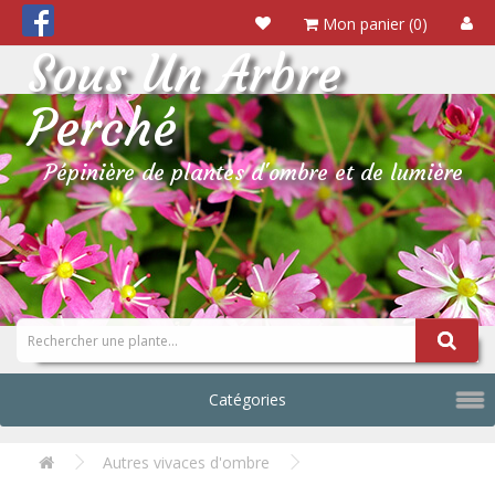
Mon panier (0)
Sous Un Arbre
Perché
Pépinière de plantes d'ombre et de lumière
Catégories
Autres vivaces d'ombre