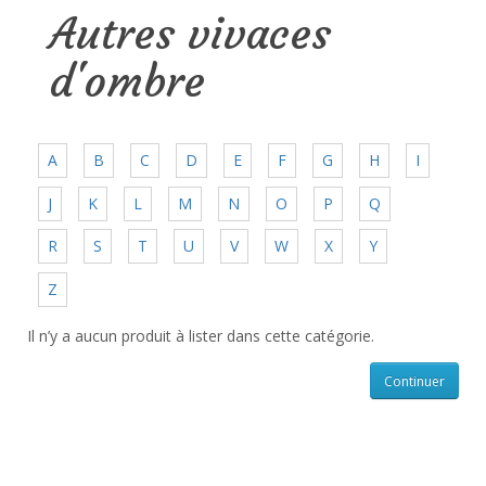
Autres vivaces
d'ombre
A
B
C
D
E
F
G
H
I
J
K
L
M
N
O
P
Q
R
S
T
U
V
W
X
Y
Z
Il n’y a aucun produit à lister dans cette catégorie.
Continuer