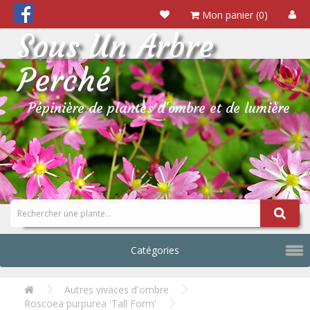
Mon panier (0)
Sous Un Arbre
Perché
Pépinière de plantes d'ombre et de lumière
Catégories
Autres vivaces d'ombre
Roscoea purpurea 'Tall Form'