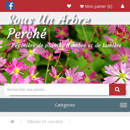
Mon panier (0)
Sous Un Arbre
Perché
Pépinière de plantes d'ombre et de lumière
Catégories
Mikado (H. serrata)