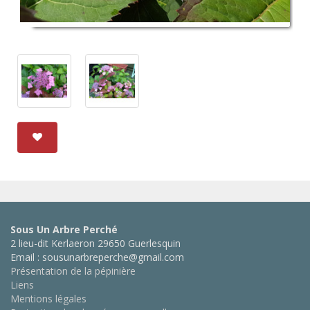
Sous Un Arbre Perché
2 lieu-dit Kerlaeron 29650 Guerlesquin
Email : sousunarbreperche@gmail.com
Présentation de la pépinière
Liens
Mentions légales