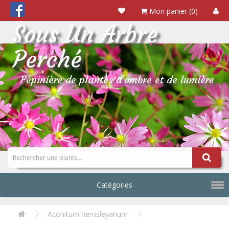
Mon panier (0)
Sous Un Arbre
Perché
Pépinière de plantes d'ombre et de lumière
Catégories
Aconitum hemsleyanum