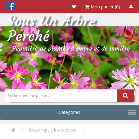
Mon panier (0)
Sous Un Arbre
Perché
Pépinière de plantes d'ombre et de lumière
Catégories
Disporopsis luzionensis