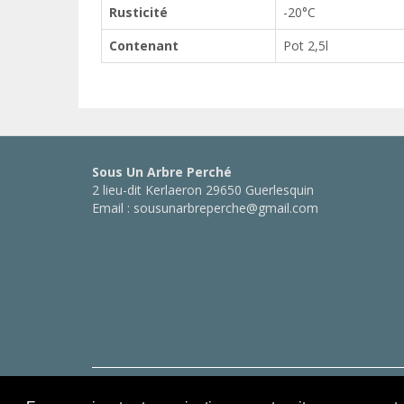
Rusticité
-20°C
Contenant
Pot 2,5l
Sous Un Arbre Perché
2 lieu-dit Kerlaeron 29650 Guerlesquin
Email : sousunarbreperche@gmail.com
Copyright © Sous Un Arbre Perché