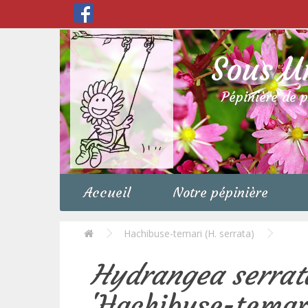
Sous U
Pépinière de 
Accueil
Notre pépinière
Hachibuse-temari (H. serrata)
Hydrangea serrat
'Hachibuse-temar