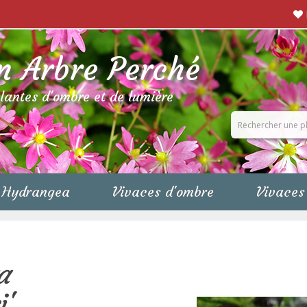
n Arbre Perché
plantes d'ombre et de lumière
Hydrangea
Vivaces d'ombre
Vivaces 
a
i'