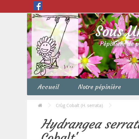
Sous U
Pépinière de 
Accueil
Notre pépinière
Crûg Cobalt (H. serrata)
Hydrangea serrat
Cobalt'