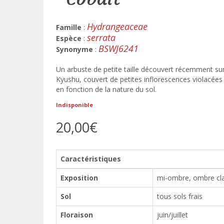
Hydrangeaceae
Famille
:
serrata
Espèce
:
BSWJ6241
Synonyme
:
Un arbuste de petite taille découvert récemment sur
Kyushu, couvert de petites inflorescences violacée
en fonction de la nature du sol.
Indisponible
20,00€
Caractéristiques
Exposition
mi-ombre, ombre cla
Sol
tous sols frais
Floraison
juin/juillet